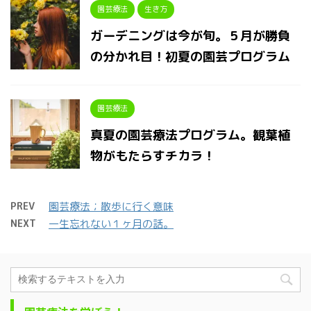
園芸療法
生き方
ガーデニングは今が旬。５月が勝負
の分かれ目！初夏の園芸プログラム
園芸療法
真夏の園芸療法プログラム。観葉植
物がもたらすチカラ！
PREV
園芸療法；散歩に行く意味
NEXT
一生忘れない１ヶ月の話。