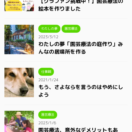
【クラファン挑戦中！】園芸療法の
絵本を作りました
わたしの夢
園芸療法
2023/3/12
わたしの夢「園芸療法の庭作り」み
んなの居場所を作る
仕事観
2021/1/24
もう、さよならを言うのはやめにし
よう
園芸療法
2023/1/6
園芸療法、意外なデメリットもあ