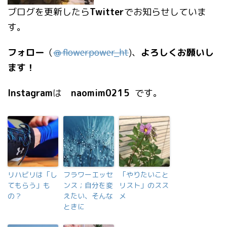
ブログを更新したら
Twitter
でお知らせしていま
す。
フォロー
（
＠
flowerpower_ht
)、
よろしくお願いし
ます！
Instagram
は
naomim0215
です。
リハビリは「し
フラワーエッセ
「やりたいこと
てもらう」も
ンス；自分を変
リスト」のスス
の？
えたい、そんな
メ
ときに