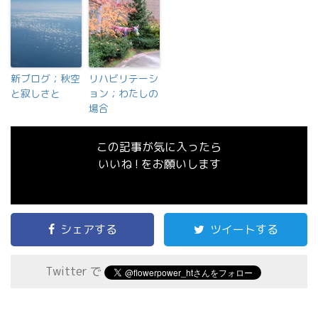
新ブログ；秋空
リハビリテーシ
と寂しさと
ョン；わたしの
場合
この記事が気に入ったら
いいね ! をお願いします
シェアする
ツイートする
Twitter で