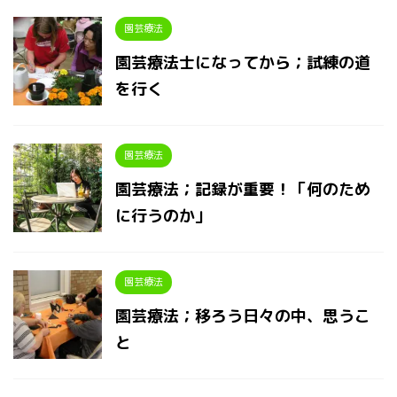
園芸療法
園芸療法士になってから；試練の道
を行く
園芸療法
園芸療法；記録が重要！「何のため
に行うのか」
園芸療法
園芸療法；移ろう日々の中、思うこ
と