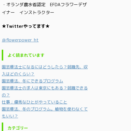
・オランダ農水省認定 EFDAフラワーデザ
イナー インストラクター
★Twitterやってます★
＠flowerpower_ht
よく読まれています
園芸療法士になるにはどうしたら？就職先、収
入はどのくらい？
園芸療法、冬にできるプログラム
園芸療法士の求人は東京にもある？就職できる
の？
仕事；優秀なひとがやっていること
園芸療法、冬のプログラム。植物を使わなくて
もいい？
カテゴリー