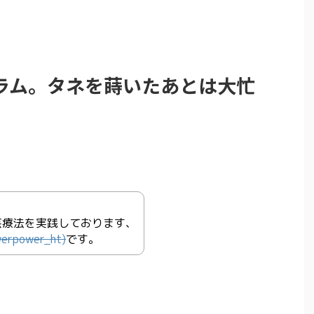
ラム。タネを蒔いたあとは大忙
芸療法を実践しております、
werpower_ht)
です。