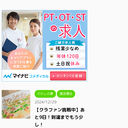
わたしの夢
園芸療法
2024/12/29
【クラファン挑戦中】あ
と9日！到達までもう少
し！