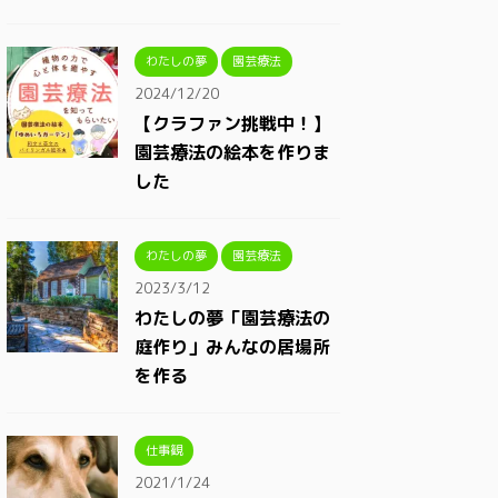
わたしの夢
園芸療法
2024/12/20
【クラファン挑戦中！】
園芸療法の絵本を作りま
した
わたしの夢
園芸療法
2023/3/12
わたしの夢「園芸療法の
庭作り」みんなの居場所
を作る
仕事観
2021/1/24