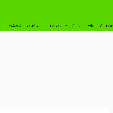
作業療法・リハビリ
アロマリハ・ハーブ・フラ
仕事・お金・健康
ワーエッセンス