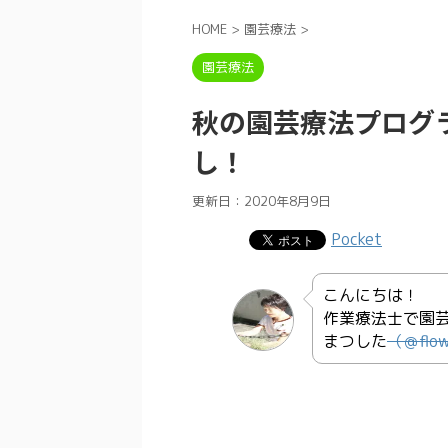
HOME
>
園芸療法
>
園芸療法
秋の園芸療法プログ
し！
更新日：
2020年8月9日
Pocket
こんにちは！
作業療法士で園
まつした
（＠
flo