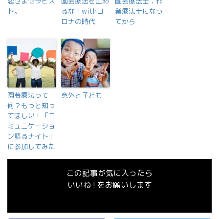
恋せよセラピス
園芸療法を止め
園芸療法士；作
ト。
るな！withコ
業療法士になっ
ロナの時代
てから
園芸療法って
意外と子ども
何？もっと知っ
てほしい！「コ
ミュニケーショ
ン語るナイト」
に参加してみた
この記事が気に入ったら
いいね ! をお願いします