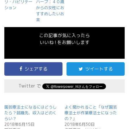
リ・ハビリテー
ハーブ；４０歳
ション
からの女性にお
すすめしたいお
茶
この記事が気に入ったら
いいね ! をお願いします
シェアする
ツイートする
Twitter で
園芸療法士になるにはどうし
よく聞かれること「なぜ園芸
たら？就職先、収入はどのく
療法士が作業療法士になった
らい？
の？」
2018年6月15日
2018年6月30日