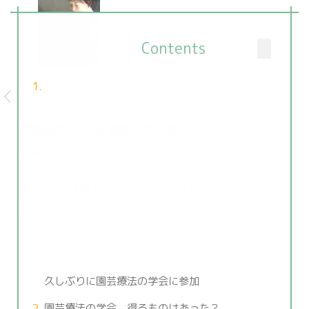
Contents
こんにちは！
作業療法士で園芸療法を実践してお
ります、
まつした
（＠
flowerpower_ht)
で
す。
久しぶりに園芸療法の学会に参加
園芸療法の学会、得るものはあった？