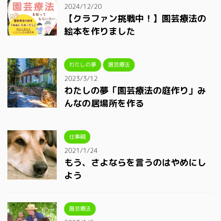
2024/12/20
【クラファン挑戦中！】園芸療法の
絵本を作りました
わたしの夢
園芸療法
2023/3/12
わたしの夢「園芸療法の庭作り」み
んなの居場所を作る
仕事観
2021/1/24
もう、さよならを言うのはやめにし
よう
園芸療法