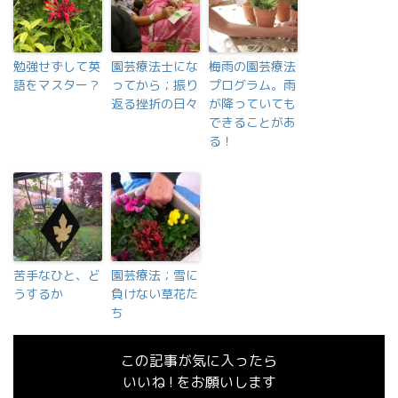
勉強せずして英
園芸療法士にな
梅雨の園芸療法
語をマスター？
ってから；振り
プログラム。雨
返る挫折の日々
が降っていても
できることがあ
る！
苦手なひと、ど
園芸療法；雪に
うするか
負けない草花た
ち
この記事が気に入ったら
いいね ! をお願いします