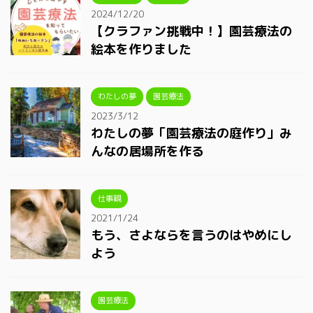
2024/12/20
【クラファン挑戦中！】園芸療法の
絵本を作りました
わたしの夢
園芸療法
2023/3/12
わたしの夢「園芸療法の庭作り」み
んなの居場所を作る
仕事観
2021/1/24
もう、さよならを言うのはやめにし
よう
園芸療法