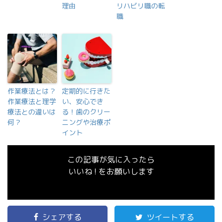
理由
リハビリ職の転
職
作業療法とは？
定期的に行きた
作業療法と理学
い、安心でき
療法との違いは
る！歯のクリー
何？
ニングや治療ポ
イント
この記事が気に入ったら
いいね ! をお願いします
シェアする
ツイートする