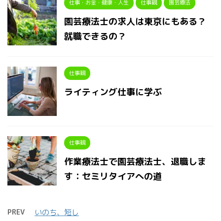
仕事・お金・健康・人生
仕事観
園芸療法
園芸療法士の求人は東京にもある？
就職できるの？
仕事観
ライティング仕事に学ぶ
仕事観
作業療法士で園芸療法士、退職しま
す：セミリタイアへの道
PREV
いのち、短し