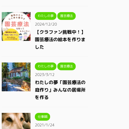
わたしの夢
園芸療法
2024/12/20
【クラファン挑戦中！】
園芸療法の絵本を作りま
した
わたしの夢
園芸療法
2023/3/12
わたしの夢「園芸療法の
庭作り」みんなの居場所
を作る
仕事観
2021/1/24