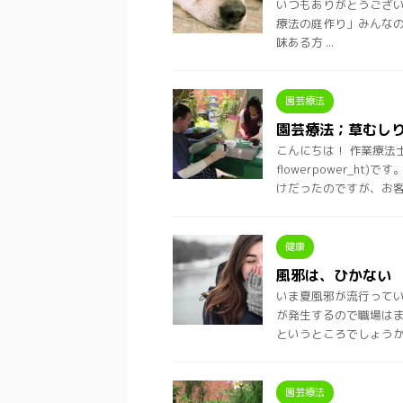
いつもありがとうございます
療法の庭作り」みんなの
味ある方 ...
園芸療法
園芸療法；草むし
こんにちは！ 作業療法
flowerpower_h
けだったのですが、お客 .
健康
風邪は、ひかない
いま夏風邪が流行ってい
が発生するので職場はま
というところでしょうか。 
園芸療法