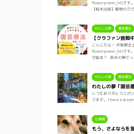
flowerpower_
【絵本出版】植物の力で心
わたしの夢
園芸療法
【クラファン挑戦
こんにちは！ 作業療法
flowerpower_
ぜ絵本？ 長年の夢だっ ..
わたしの夢
園芸療法
わたしの夢「園芸
いつもありがとうございます
ります。 I have a 
仕事観
もう、さよならを