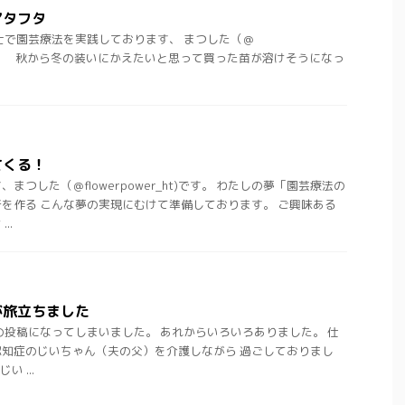
アタフタ
士で園芸療法を実践しております、 まつした（＠
ht)です。 秋から冬の装いにかえたいと思って買った苗が溶けそうになっ
てくる！
まつした（＠flowerpower_ht)です。 わたしの夢「園芸療法の
を作る こんな夢の実現にむけて準備しております。 ご興味ある
..
が旅立ちました
の投稿になってしまいました。 あれからいろいろありました。 仕
知症のじいちゃん（夫の父）を介護しながら 過ごしておりまし
い ...