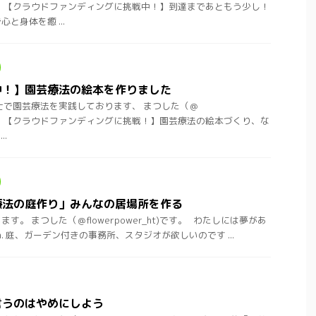
ht)です。 【クラウドファンディングに挑戦中！】到達まであともう少し！
と身体を癒 ...
中！】園芸療法の絵本を作りました
士で園芸療法を実践しております、 まつした（＠
ht)です。 【クラウドファンディングに挑戦！】園芸療法の絵本づくり、な
.
療法の庭作り」みんなの居場所を作る
。 まつした（＠flowerpower_ht)です。 わたしには夢があ
dream. 庭、ガーデン付きの事務所、スタジオが欲しいのです ...
言うのはやめにしよう