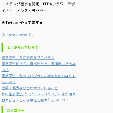
・オランダ農水省認定 EFDAフラワーデザ
イナー インストラクター
★Twitterやってます★
＠flowerpower_ht
よく読まれています
園芸療法、冬にできるプログラム
園芸療法を学ぶ、資格をとる；通信制はどうな
の？
園芸療法、冬のプログラム。植物を使わなくて
もいい？
仕事；優秀なひとがやっていること
秋の園芸療法プログラム２０１８。いまが植え
替えどき？どんな草花を植えたらいいの？
カテゴリー