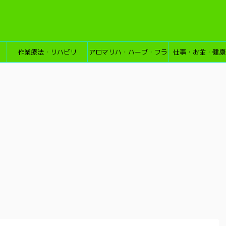
作業療法・リハビリ
アロマリハ・ハーブ・フラ
仕事・お金・健康
ワーエッセンス