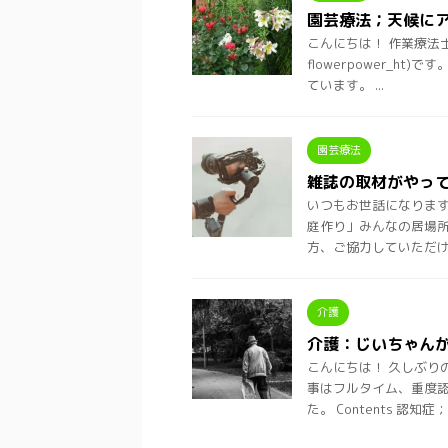
園芸療法；天候に
こんにちは！ 作業療法
flowerpower_
ています。 ...
園芸療法
雑誌の取材がやっ
いつもお世話になります、
庭作り」みんなの居場所
方、ご協力していただけ .
介護
介護：じいちゃん
こんにちは！ 久しぶり
事はフルタイム、重度認
た。 Contents 認知症；じ