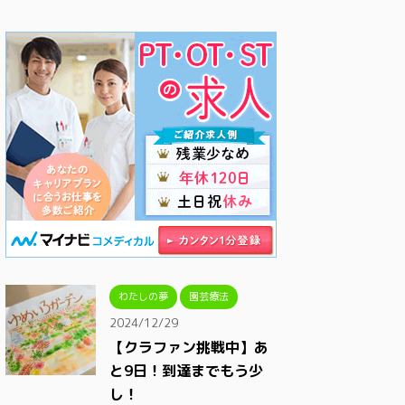
わたしの夢
園芸療法
2024/12/29
【クラファン挑戦中】あ
と9日！到達までもう少
し！