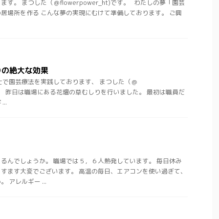
。 まつした（＠flowerpower_ht)です。 わたしの夢「園芸
居場所を作る こんな夢の実現にむけて準備しております。 ご興
りの絶大な効果
士で園芸療法を実践しております、 まつした（＠
t)です。 昨日は職場にある花壇の草むしりを行いました。 最初は職員だ
..
るんでしょうか。 職場では５，６人熱発しています。 毎日休み
すます大変でございます。 高温の毎日、エアコンを使い過ぎて、
アレルギー ...