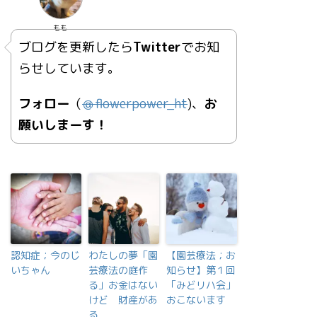
もも
ブログを更新したら
Twitter
でお知
らせしています。
フォロー
（
＠
flowerpower_ht
)、
お
願いしまーす！
認知症；今のじ
わたしの夢「園
【園芸療法；お
いちゃん
芸療法の庭作
知らせ】第１回
る」お金はない
「みどリハ会」
けど 財産があ
おこないます
る