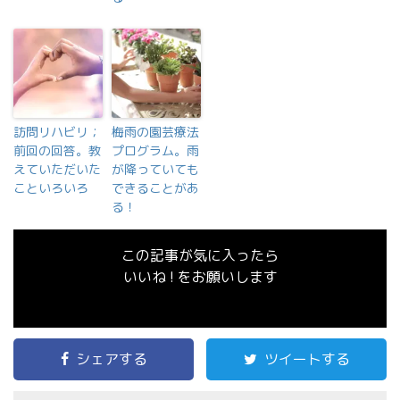
訪問リハビリ；
梅雨の園芸療法
前回の回答。教
プログラム。雨
えていただいた
が降っていても
こといろいろ
できることがあ
る！
この記事が気に入ったら
いいね ! をお願いします
シェアする
ツイートする