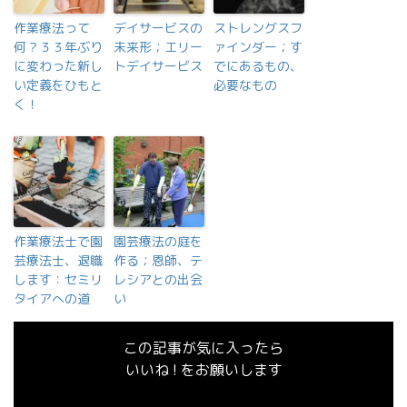
作業療法って
デイサービスの
ストレングスフ
何？３３年ぶり
未来形；エリー
ァインダー；す
に変わった新し
トデイサービス
でにあるもの、
い定義をひもと
必要なもの
く！
作業療法士で園
園芸療法の庭を
芸療法士、退職
作る；恩師、テ
します：セミリ
レシアとの出会
タイアへの道
い
この記事が気に入ったら
いいね ! をお願いします