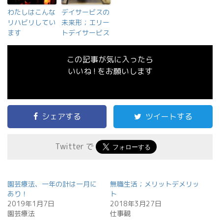
わたしはこんな
デイサービスの
リハビリしてい
未来形；エリー
ます
トデイサービス
この記事が気に入ったら
いいね ! をお願いします
シェアする
ツイートする
Twitter で
園芸療法、一年の計は一月に
無職生活；メリットデメリッ
あり！
ト
2019年1月7日
2018年3月27日
園芸療法
仕事観