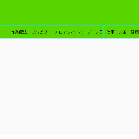
作業療法・リハビリ
アロマリハ・ハーブ・フラ
仕事・お金・健康
ワーエッセンス