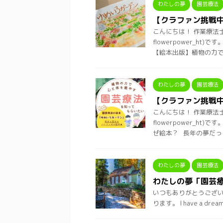
わたしの夢
園芸療法
【クラファン挑戦
こんにちは！ 作業療法
flowerpower_
【絵本出版】植物の力で心
わたしの夢
園芸療法
【クラファン挑戦
こんにちは！ 作業療法
flowerpower_
ぜ絵本？ 長年の夢だっ ..
わたしの夢
園芸療法
わたしの夢「園芸
いつもありがとうございます
ります。 I have a 