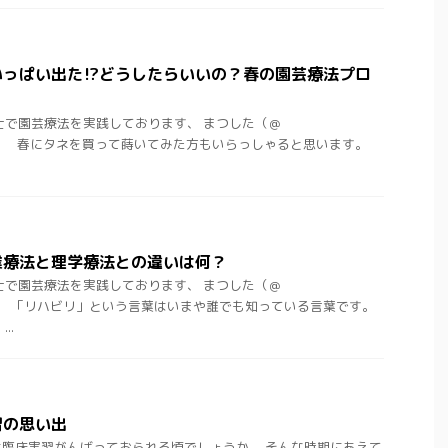
っぱい出た⁉︎どうしたらいいの？春の園芸療法プロ
士で園芸療法を実践しております、 まつした（＠
ht)です。 春にタネを買って蒔いてみた方もいらっしゃると思います。
業療法と理学療法との違いは何？
士で園芸療法を実践しております、 まつした（＠
ht)です。 「リハビリ」という言葉はいまや誰でも知っている言葉です。
..
習の思い出
臨床実習がんばっておられる頃でしょうか。 そんな時期にあえて