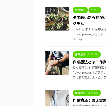
園芸療法
生き方
タネ蒔いたら芽がい
グラム
こんにちは！ 作業療法
flowerpower_
&nbsp ...
作業療法・リハビリ
作業療法とは？作
こんにちは！ 作業療法
flowerpower_
ではあなたはリハビリを .
作業療法・リハビリ
作業療法；臨床実
作業療法士を目指す人は