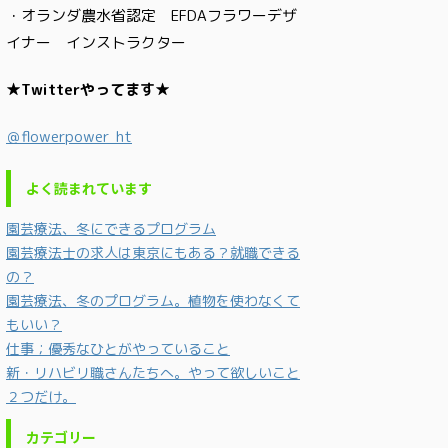
・オランダ農水省認定 EFDAフラワーデザ
イナー インストラクター
★Twitterやってます★
＠flowerpower_ht
よく読まれています
園芸療法、冬にできるプログラム
園芸療法士の求人は東京にもある？就職できる
の？
園芸療法、冬のプログラム。植物を使わなくて
もいい？
仕事；優秀なひとがやっていること
新・リハビリ職さんたちへ。やって欲しいこと
２つだけ。
カテゴリー