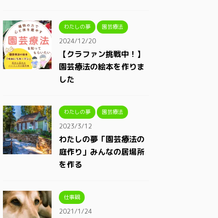
わたしの夢
園芸療法
2024/12/20
【クラファン挑戦中！】
園芸療法の絵本を作りま
した
わたしの夢
園芸療法
2023/3/12
わたしの夢「園芸療法の
庭作り」みんなの居場所
を作る
仕事観
2021/1/24