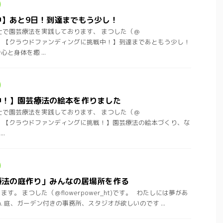
中】あと9日！到達までもう少し！
士で園芸療法を実践しております、 まつした（＠
ht)です。 【クラウドファンディングに挑戦中！】到達まであともう少し！
と身体を癒 ...
中！】園芸療法の絵本を作りました
士で園芸療法を実践しております、 まつした（＠
ht)です。 【クラウドファンディングに挑戦！】園芸療法の絵本づくり、な
.
療法の庭作り」みんなの居場所を作る
。 まつした（＠flowerpower_ht)です。 わたしには夢があ
dream. 庭、ガーデン付きの事務所、スタジオが欲しいのです ...