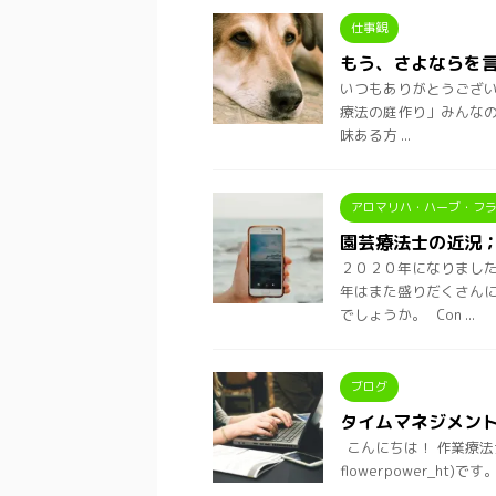
仕事観
もう、さよならを
いつもありがとうございます
療法の庭作り」みんなの
味ある方 ...
アロマリハ・ハーブ・フ
園芸療法士の近況；
２０２０年になりました
年はまた盛りだくさんに
でしょうか。 Con ...
ブログ
タイムマネジメン
こんにちは！ 作業療法
flowerpower_h