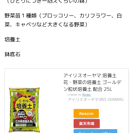
（ひとりにつき一抱えくらいの鉢）
野菜苗１種類（ブロッコリー、カリフラワー、白
菜、キャベツなど大きくなる野菜）
培養土
鉢底石
アイリスオーヤマ 培養土
花・野菜の培養土 ゴールデ
ン粒状培養土 配合 25L
created by
Rinker
アイリスオーヤマ(IRIS OHYAMA)
Amazon
楽天市場