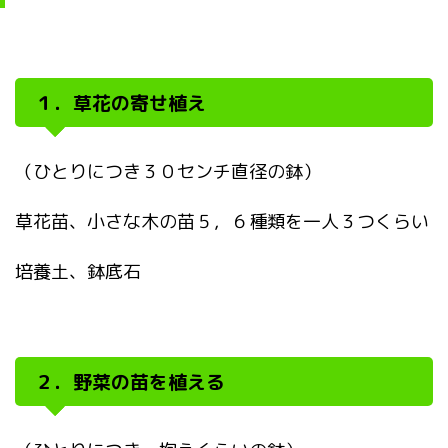
１．草花の寄せ植え
（ひとりにつき３０センチ直径の鉢）
草花苗、小さな木の苗５，６種類を一人３つくらい
培養土、鉢底石
２．野菜の苗を植える