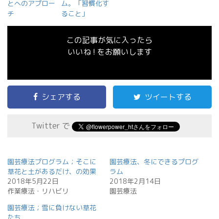
とへのアプロー
ム。「習慣化す
チ
ること」
この記事が気に入ったら
いいね ! をお願いします
シェアする
ツイートする
Twitter で
園芸療法プログラム；そこに
園芸療法、冬にできるプログ
草花と土があるだけ、の効果
ラム
2018年5月22日
2018年2月14日
作業療法・リハビリ
園芸療法
園芸療法；雪に負けない草花
たち