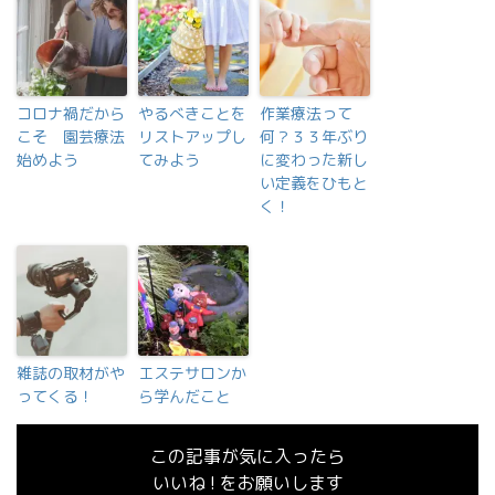
コロナ禍だから
やるべきことを
作業療法って
こそ 園芸療法
リストアップし
何？３３年ぶり
始めよう
てみよう
に変わった新し
い定義をひもと
く！
雑誌の取材がや
エステサロンか
ってくる！
ら学んだこと
この記事が気に入ったら
いいね ! をお願いします