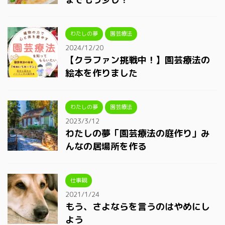
わたしの夢
園芸療法
2024/12/20
【クラファン挑戦中！】園芸療法の
絵本を作りました
わたしの夢
園芸療法
2023/3/12
わたしの夢「園芸療法の庭作り」み
んなの居場所を作る
仕事観
2021/1/24
もう、さよならを言うのはやめにし
よう