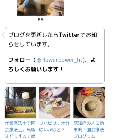
もも
ブログを更新したら
Twitter
でお知
らせしています。
フォロー
（
＠
flowerpower_ht
)、
よ
ろしくお願いします！
作業療法士で園
リハビリ；水分
認知症の人に効
芸療法士。転職
はいかほど？
果的！園芸療法
はどうする？嫌
プログラム