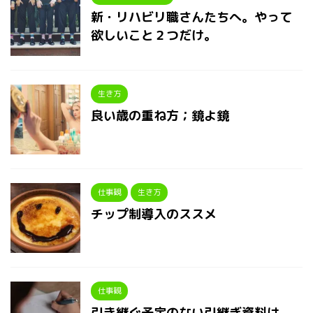
新・リハビリ職さんたちへ。やって
欲しいこと２つだけ。
生き方
良い歳の重ね方；鏡よ鏡
仕事観
生き方
チップ制導入のススメ
仕事観
引き継ぐ予定のない引継ぎ資料は、