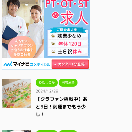
わたしの夢
園芸療法
2024/12/29
【クラファン挑戦中】あ
と9日！到達までもう少
し！