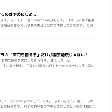
言うのはやめにしよう
。 まつした（＠flowerpower_ht)です。 わたしの夢「園芸
居場所を作る こんな夢の実現にむけて準備しております。 ご興
グラム「草花を植える」だけが園芸療法じゃない！
士で園芸療法を実践しております、 まつした（＠
t)です。 冬、真っ最中。 日差しが暖かい日もありますがやはり冬は寒い
.
。
した（＠flowerpower_ht）です。 きれいなもの、美しいもの
とが好きです。 あまり怖いものやおどろおどろしいものは見たく