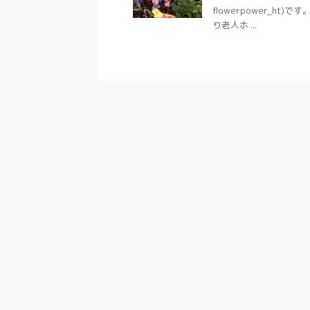
flowerpower_
り老人ホ ...