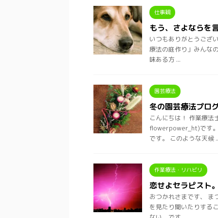
仕事観
もう、さよならを
いつもありがとうございます
療法の庭作り」みんなの
味ある方 ...
園芸療法
冬の園芸療法プロ
こんにちは！ 作業療法
flowerpower_h
です。 このような天候 ..
作業療法・リハビリ
恋せよセラピスト
おつかれさまです、 まつ
を見たり聞いたりするこ
ない、です ...