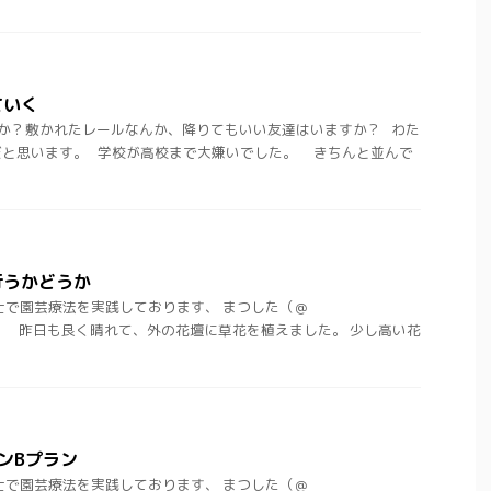
ていく
いますか？敷かれたレールなんか、降りてもいい友達はいますか？ わた
だと思います。 学校が高校まで大嫌いでした。 きちんと並んで
行うかどうか
士で園芸療法を実践しております、 まつした（＠
ht)です。 昨日も良く晴れて、外の花壇に草花を植えました。 少し高い花
ンBプラン
士で園芸療法を実践しております、 まつした（＠