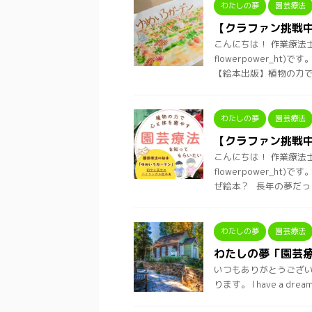
わたしの夢
園芸療法
【クラファン挑戦
こんにちは！ 作業療法
flowerpower_
【絵本出版】植物の力で心
わたしの夢
園芸療法
【クラファン挑戦
こんにちは！ 作業療法
flowerpower_
ぜ絵本？ 長年の夢だっ ..
わたしの夢
園芸療法
わたしの夢「園芸
いつもありがとうございます
ります。 I have a 