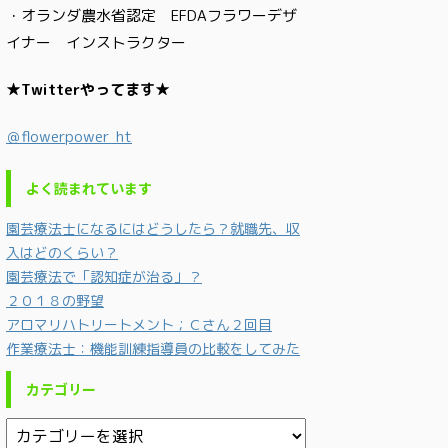
・オランダ農水省認定 EFDAフラワーデザ
イナー インストラクター
★Twitterやってます★
＠flowerpower_ht
よく読まれています
園芸療法士になるにはどうしたら？就職先、収
入はどのくらい？
園芸療法で「認知症が治る」？
２０１８の野望
アロマリハトリートメント；Ｃさん２回目
作業療法士：機能訓練指導員の比較をしてみた
カテゴリー