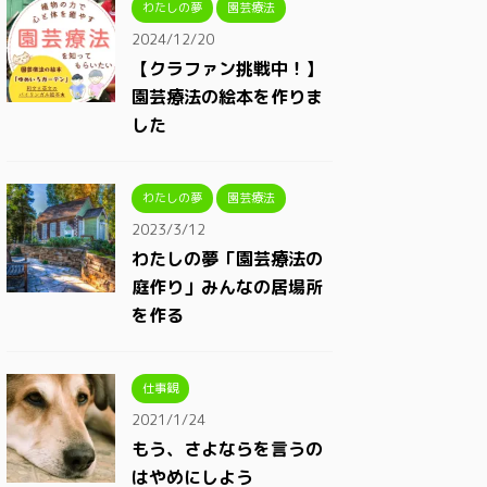
わたしの夢
園芸療法
2024/12/20
【クラファン挑戦中！】
園芸療法の絵本を作りま
した
わたしの夢
園芸療法
2023/3/12
わたしの夢「園芸療法の
庭作り」みんなの居場所
を作る
仕事観
2021/1/24
もう、さよならを言うの
はやめにしよう