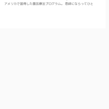
ht)です。 アメリカで習得した園芸療法プログラム。 恩師にならってひと