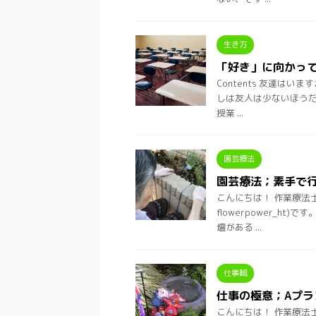
生き方
「好き」に向かっ
Contents 友達は
しは友人は少ないほう
授業 ...
園芸療法
園芸療法；素手で
こんにちは！ 作業療法
flowerpower_
壇がある ...
仕事観
仕事の極意；Aプラ
こんにちは！ 作業療法