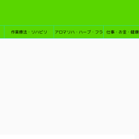
作業療法・リハビリ
アロマリハ・ハーブ・フラ
仕事・お金・健康
ワーエッセンス