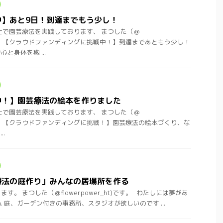
中】あと9日！到達までもう少し！
士で園芸療法を実践しております、 まつした（＠
ht)です。 【クラウドファンディングに挑戦中！】到達まであともう少し！
と身体を癒 ...
中！】園芸療法の絵本を作りました
士で園芸療法を実践しております、 まつした（＠
ht)です。 【クラウドファンディングに挑戦！】園芸療法の絵本づくり、な
.
療法の庭作り」みんなの居場所を作る
。 まつした（＠flowerpower_ht)です。 わたしには夢があ
dream. 庭、ガーデン付きの事務所、スタジオが欲しいのです ...