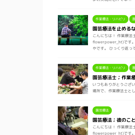
作業療法・リハビリ
園芸療法を止めるな
こんにちは！ 作業療法
flowerpower_
やです。 ひっくり返って .
作業療法・リハビリ
園芸療法士；作業
いつもありがとうございます。
場所で、作業療法士とし
園芸療法
園芸療法；彼のこ
こんにちは！ 作業療法
flowerpower_h