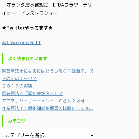
・オランダ農水省認定 EFDAフラワーデザ
イナー インストラクター
★Twitterやってます★
＠flowerpower_ht
よく読まれています
園芸療法士になるにはどうしたら？就職先、収
入はどのくらい？
２０１８の野望
園芸療法で「認知症が治る」？
アロマリハトリートメント；Ｃさん２回目
作業療法士：機能訓練指導員の比較をしてみた
カテゴリー