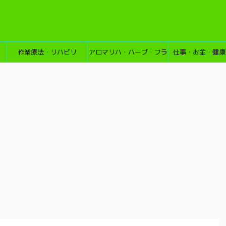
作業療法・リハビリ
アロマリハ・ハーブ・フラ
仕事・お金・健康
ワーエッセンス