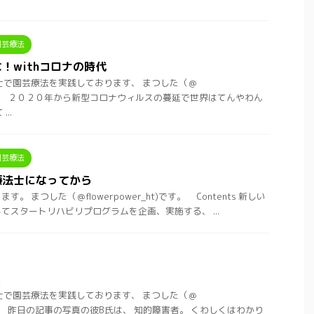
園芸療法
！withコロナの時代
士で園芸療法を実践しております、 まつした（＠
ht)です。 ２０２０年から新型コロナウィルスの蔓延で世界はてんやわん
..
園芸療法
療法士になってから
 まつした（＠flowerpower_ht)です。 Contents 新しい
てスタートリハビリプログラムを企画、実施する、 ...
と
士で園芸療法を実践しております、 まつした（＠
t)です。 昨日の記事の写真の彼B氏は、 知的障害者。 くわしくはわかり