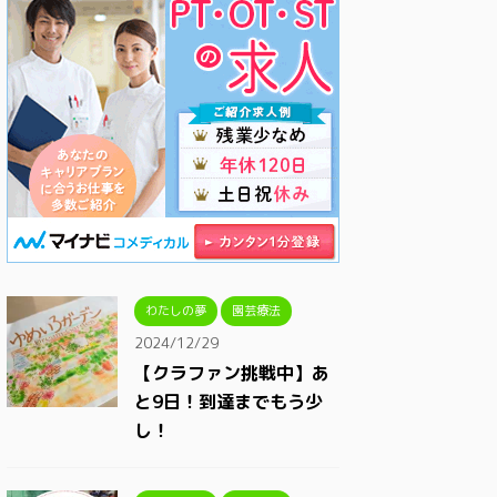
わたしの夢
園芸療法
2024/12/29
【クラファン挑戦中】あ
と9日！到達までもう少
し！