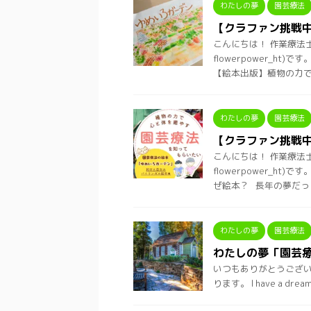
わたしの夢
園芸療法
【クラファン挑戦
こんにちは！ 作業療法
flowerpower_
【絵本出版】植物の力で心
わたしの夢
園芸療法
【クラファン挑戦
こんにちは！ 作業療法
flowerpower_
ぜ絵本？ 長年の夢だっ ..
わたしの夢
園芸療法
わたしの夢「園芸
いつもありがとうございます
ります。 I have a 