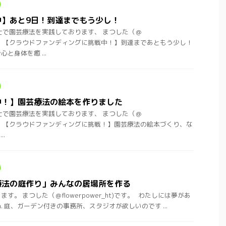
中】あと9日！到達までもう少し！
士で園芸療法を実践しております、 まつした（＠
ht)です。 【クラウドファンディングに挑戦中！】到達まであともう少し！
と身体を癒 ...
中！】園芸療法の絵本を作りました
士で園芸療法を実践しております、 まつした（＠
ht)です。 【クラウドファンディングに挑戦！】園芸療法の絵本づくり、な
.
療法の庭作り」みんなの居場所を作る
。 まつした（＠flowerpower_ht)です。 わたしには夢があ
dream. 庭、ガーデン付きの事務所、スタジオが欲しいのです ...