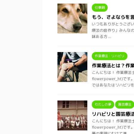
仕事観
もう、さよならを
いつもありがとうございます
療法の庭作り」みんなの
味ある方 ...
作業療法・リハビリ
作業療法とは？作
こんにちは！ 作業療法
flowerpower_
ではあなたはリハビリを .
わたしの夢
園芸療法
リハビリと園芸療
こんにちは！ 作業療法
flowerpower_
夢の実現にむけて準 ...