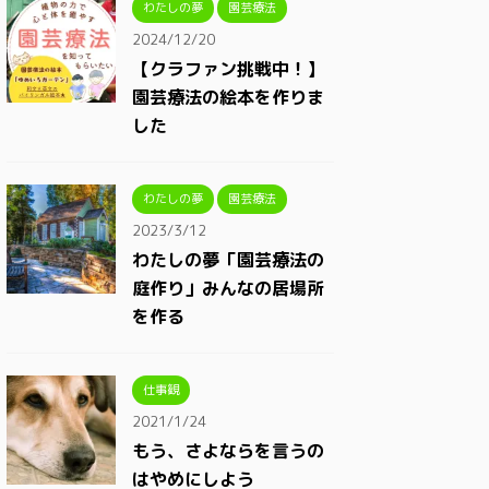
わたしの夢
園芸療法
2024/12/20
【クラファン挑戦中！】
園芸療法の絵本を作りま
した
わたしの夢
園芸療法
2023/3/12
わたしの夢「園芸療法の
庭作り」みんなの居場所
を作る
仕事観
2021/1/24
もう、さよならを言うの
はやめにしよう