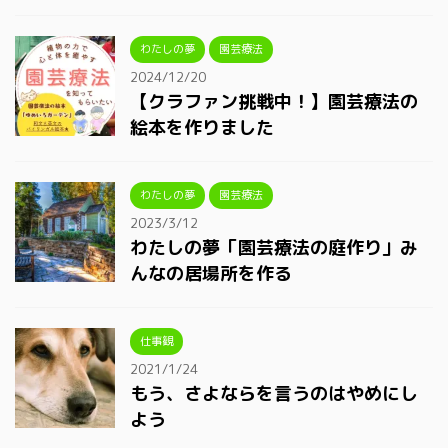
わたしの夢
園芸療法
2024/12/20
【クラファン挑戦中！】園芸療法の
絵本を作りました
わたしの夢
園芸療法
2023/3/12
わたしの夢「園芸療法の庭作り」み
んなの居場所を作る
仕事観
2021/1/24
もう、さよならを言うのはやめにし
よう