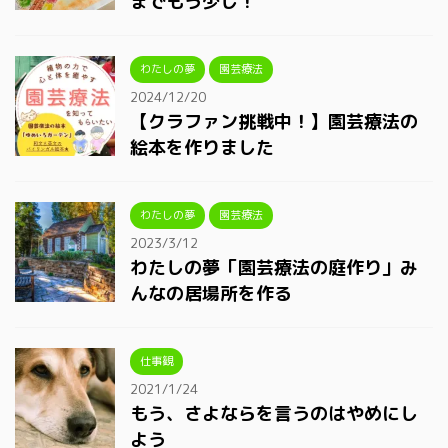
までもう少し！
わたしの夢
園芸療法
2024/12/20
【クラファン挑戦中！】園芸療法の
絵本を作りました
わたしの夢
園芸療法
2023/3/12
わたしの夢「園芸療法の庭作り」み
んなの居場所を作る
仕事観
2021/1/24
もう、さよならを言うのはやめにし
よう