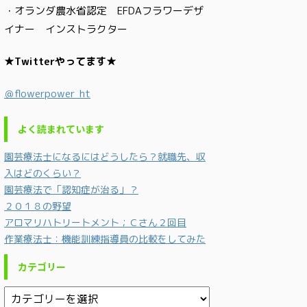
・オランダ農水省認定 EFDAフラワーデザ
イナー インストラクター
★Twitterやってます★
＠flowerpower_ht
よく読まれています
園芸療法士になるにはどうしたら？就職先、収
入はどのくらい？
園芸療法で「認知症が治る」？
２０１８の野望
アロマリハトリートメント；Ｃさん２回目
作業療法士：機能訓練指導員の比較をしてみた
カテゴリー