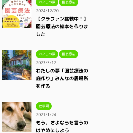
わたしの夢
園芸療法
2024/12/20
【クラファン挑戦中！】
園芸療法の絵本を作りま
した
わたしの夢
園芸療法
2023/3/12
わたしの夢「園芸療法の
庭作り」みんなの居場所
を作る
仕事観
2021/1/24
もう、さよならを言うの
はやめにしよう