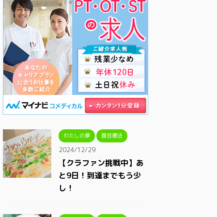
わたしの夢
園芸療法
2024/12/29
【クラファン挑戦中】あ
と9日！到達までもう少
し！