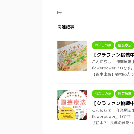
-
関連記事
わたしの夢
園芸療法
【クラファン挑戦
こんにちは！ 作業療法
flowerpower_
【絵本出版】植物の力で心
わたしの夢
園芸療法
【クラファン挑戦
こんにちは！ 作業療法
flowerpower_
ぜ絵本？ 長年の夢だっ ..