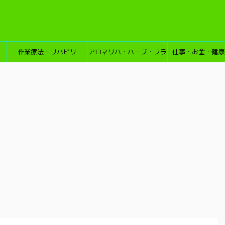
作業療法・リハビリ
アロマリハ・ハーブ・フラ
仕事・お金・健康
ワーエッセンス