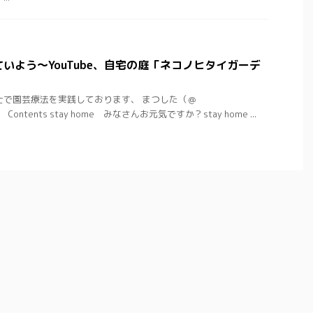
生きていよう〜YouTube、自宅の庭「ネコノヒタイガーデ
士で園芸療法を実践しております、 まつした（＠
。 Contents stay home みなさんお元気ですか？stay home ...