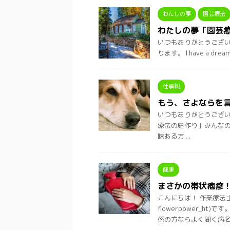
わたしの夢
園芸療法
わたしの夢「園芸
いつもありがとうございます
ります。 I have a 
仕事観
もう、さよならを
いつもありがとうございます
療法の庭作り」みんなの
味ある方 ...
健康
まさかの帯状疱疹
こんにちは！ 作業療法
flowerpower_h
係の方ならよく聞く病名 .