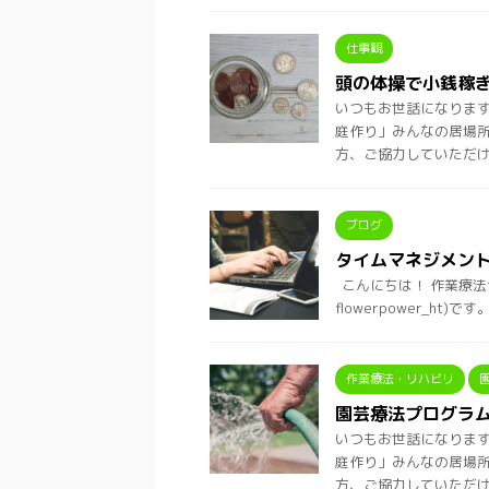
仕事観
頭の体操で小銭稼
いつもお世話になります、
庭作り」みんなの居場所
方、ご協力していただけ .
ブログ
タイムマネジメン
こんにちは！ 作業療法
flowerpower_h
作業療法・リハビリ
園芸療法プログラ
いつもお世話になります、
庭作り」みんなの居場所
方、ご協力していただけ .