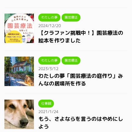
わたしの夢
園芸療法
2024/12/20
【クラファン挑戦中！】園芸療法の
絵本を作りました
わたしの夢
園芸療法
2023/3/12
わたしの夢「園芸療法の庭作り」み
んなの居場所を作る
仕事観
2021/1/24
もう、さよならを言うのはやめにし
よう