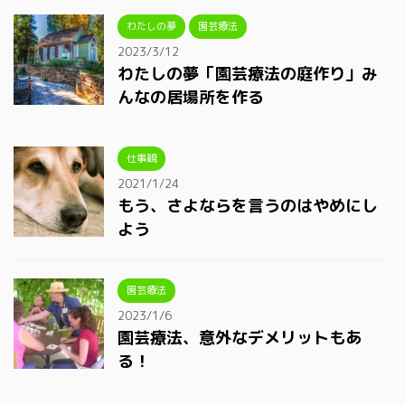
わたしの夢
園芸療法
2023/3/12
わたしの夢「園芸療法の庭作り」み
んなの居場所を作る
仕事観
2021/1/24
もう、さよならを言うのはやめにし
よう
園芸療法
2023/1/6
園芸療法、意外なデメリットもあ
る！