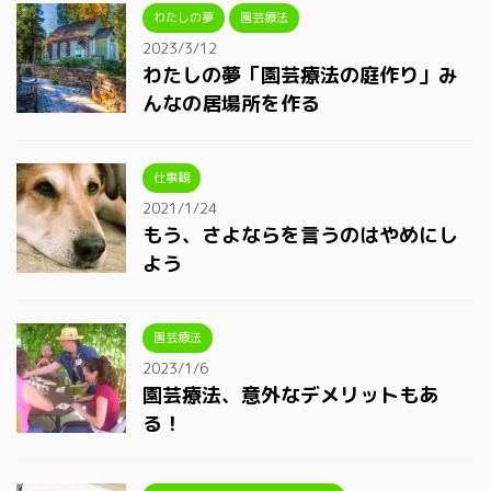
わたしの夢
園芸療法
2023/3/12
わたしの夢「園芸療法の庭作り」み
んなの居場所を作る
仕事観
2021/1/24
もう、さよならを言うのはやめにし
よう
園芸療法
2023/1/6
園芸療法、意外なデメリットもあ
る！